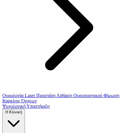
Ουρολογία
Laser Προστάτη
Λιθίαση Ουροποιητικού
Φίμωση
Καρκίνος Όρχεων
Ψυχολογική Υποστήριξη
Η Κλινική