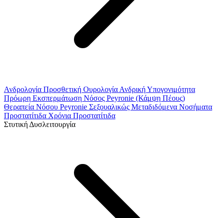
Ανδρολογία
Προσθετική Ουρολογία
Ανδρική Υπογονιμότητα
Πρόωρη Εκσπερμάτωση
Νόσος Peyronie (Κάμψη Πέους)
Θεραπεία Νόσου Peyronie
Σεξουαλικώς Μεταδιδόμενα Νοσήματα
Προστατίτιδα
Χρόνια Προστατίτιδα
Στυτική Δυσλειτουργία