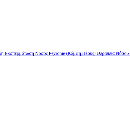
ρη Εκσπερμάτωση
Νόσος Peyronie (Κάμψη Πέους)
Θεραπεία Νόσου 