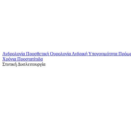
Ανδρολογία
Προσθετική Ουρολογία
Ανδρική Υπογονιμότητα
Πρόω
Χρόνια Προστατίτιδα
Στυτική Δυσλειτουργία