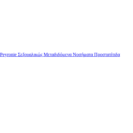
Peyronie
Σεξουαλικώς Μεταδιδόμενα Νοσήματα
Προστατίτιδα