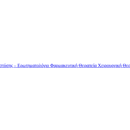
στύσης – Ερωτηματολόγιο
Φαρμακευτική Θεραπεία
Χειρουργική Θε