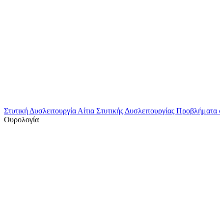
Στυτική Δυσλειτουργία
Αίτια Στυτικής Δυσλειτουργίας
Προβλήματα 
Ουρολογία