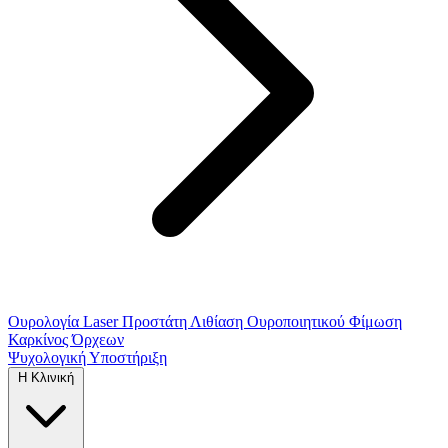
Ουρολογία
Laser Προστάτη
Λιθίαση Ουροποιητικού
Φίμωση
Καρκίνος Όρχεων
Ψυχολογική Υποστήριξη
Η Κλινική