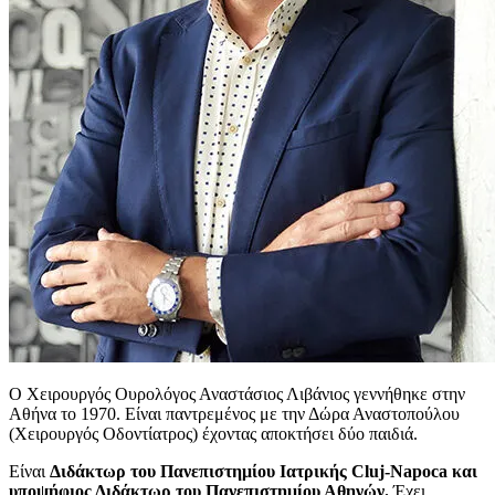
Ο Χειρουργός Ουρολόγος Αναστάσιος Λιβάνιος γεννήθηκε στην
Αθήνα το 1970. Είναι παντρεμένος με την Δώρα Αναστοπούλου
(Χειρουργός Οδοντίατρος) έχοντας αποκτήσει δύο παιδιά.
Είναι
Διδάκτωρ του Πανεπιστημίου Ιατρικής Cluj-Napoca και
υποψήφιος Διδάκτωρ του Πανεπιστημίου Αθηνών.
Έχει