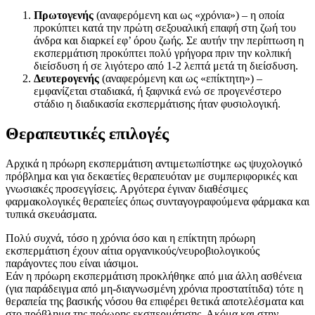
Πρωτογενής
(αναφερόμενη και ως «χρόνια») – η οποία
προκύπτει κατά την πρώτη σεξουαλική επαφή στη ζωή του
άνδρα και διαρκεί εφ’ όρου ζωής. Σε αυτήν την περίπτωση η
εκσπερμάτιση προκύπτει πολύ γρήγορα πριν την κολπική
διείσδυση ή σε λιγότερο από 1-2 λεπτά μετά τη διείσδυση.
Δευτερογενής
(αναφερόμενη και ως «επίκτητη») –
εμφανίζεται σταδιακά, ή ξαφνικά ενώ σε προγενέστερο
στάδιο η διαδικασία εκσπερμάτισης ήταν φυσιολογική.
Θεραπευτικές επιλογές
Αρχικά η πρόωρη εκσπερμάτιση αντιμετωπίστηκε ως ψυχολογικό
πρόβλημα και για δεκαετίες θεραπευόταν με συμπεριφορικές και
γνωσιακές προσεγγίσεις. Αργότερα έγιναν διαθέσιμες
φαρμακολογικές θεραπείες όπως συνταγογραφούμενα φάρμακα και
τυπικά σκευάσματα.
Πολύ συχνά, τόσο η χρόνια όσο και η επίκτητη πρόωρη
εκσπερμάτιση έχουν αίτια οργανικούς/νευροβιολογικούς
παράγοντες που είναι ιάσιμοι.
Εάν η πρόωρη εκσπερμάτιση προκλήθηκε από μια άλλη ασθένεια
(για παράδειγμα από μη-διαγνωσμένη χρόνια προστατίτιδα) τότε η
θεραπεία της βασικής νόσου θα επιφέρει θετικά αποτελέσματα και
στο πρόβλημα της πρόωρης εκσπερμάτισης. Ακόμα και στην