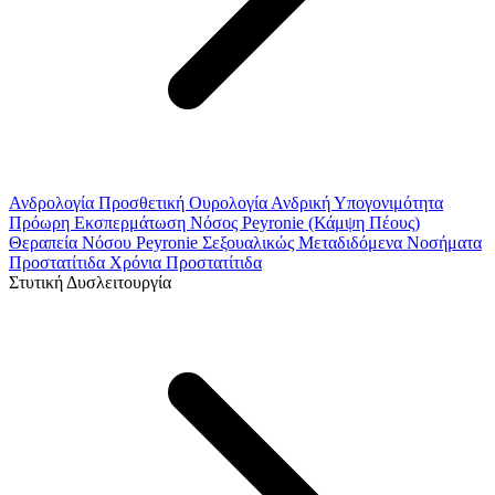
Ανδρολογία
Προσθετική Ουρολογία
Ανδρική Υπογονιμότητα
Πρόωρη Εκσπερμάτωση
Νόσος Peyronie (Κάμψη Πέους)
Θεραπεία Νόσου Peyronie
Σεξουαλικώς Μεταδιδόμενα Νοσήματα
Προστατίτιδα
Χρόνια Προστατίτιδα
Στυτική Δυσλειτουργία