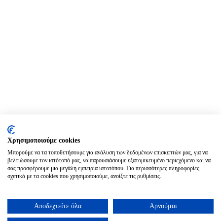
Χρησιμοποιούμε cookies
Μπορούμε να τα τοποθετήσουμε για ανάλυση των δεδομένων επισκεπτών μας, για να
βελτιώσουμε τον ιστότοπό μας, να παρουσιάσουμε εξατομικευμένο περιεχόμενο και να
σας προσφέρουμε μια μεγάλη εμπειρία ιστοτόπου. Για περισσότερες πληροφορίες
σχετικά με τα cookies που χρησιμοποιούμε, ανοίξτε τις ρυθμίσεις.
Αποδεχτείτε όλα
Αρνούμαι