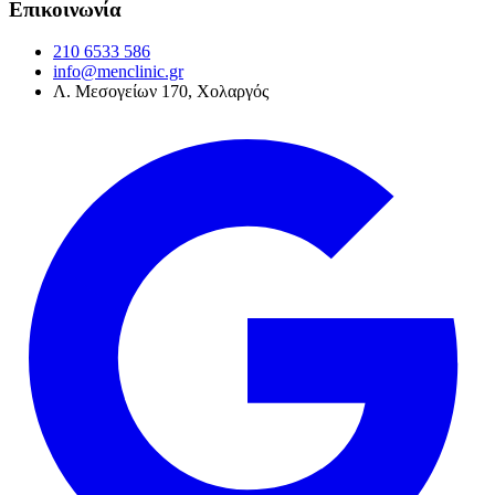
Επικοινωνία
210 6533 586
info@menclinic.gr
Λ. Μεσογείων 170, Χολαργός