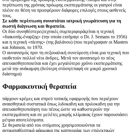
περίπτωση της χρόνιας πρόωρης εκσπερμάτισης οι γιατροί είναι
πλέον σε θέση να προσφέρουν διάφορες επιλογές στους ασθενείς
τους.
Σε κάθε περίπτωση συνιστάται ιατρική γνωμάτευση για τη
σωστή διάγνωση και θεραπεία.
Οι δύο συνηθέστερεςτεχνικές συμπεριφοράςείναι η τεχνική
«διακοπής-έναρξης» (την οποία εισήγαγε ο Dr. J. Semans το 1956)
και η τεχνική «πίεσης» (της βαλάνου) (που περιέγραψαν οι Masters
και Johnson, το 1970.
Ο αυνανισμός πριν τη σεξουαλική συνεύρεση είναι μια τεχνική που
υιοθετούν πολλοί νέοι άνδρες. Μετά τον αυνανισμό το πέος
απευαισθητοποιείται και έχει μεγαλύτερο χρόνο εκσπερμάτισης
μετά την ανάκαμψη (δεύτερη στύση/επαφή σε μικρό χρονικό
διάστημα)
Φαρμακευτική θεραπεία
πάρχουν κρέμες και σπρεϋ τοπικής εφαρμογής που περιέχουν
αναισθητικά συστατικά όπως λιδοκαΐνη και πριλοκαΐνη για την
απευαισθητοποίηση του πέους ώστε να καθυστερούν την
εκσπερμάτιση και σε μελέτες μικρής κλίμακας έχουν παρουσιάσει
μέτρια αποτελέσματα.
Σε θεραπεία από του στόματος χρησιμοποιούνται τα
αντικαταθλιπτικά φάρμακα της κατηγορίας των επιλεκτικών