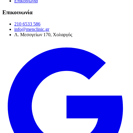
Επικοινωνία
Επικοινωνία
210 6533 586
info@menclinic.gr
Λ. Μεσογείων 170, Χολαργός