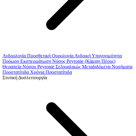
Ανδρολογία
Προσθετική Ουρολογία
Ανδρική Υπογονιμότητα
Πρόωρη Εκσπερμάτωση
Νόσος Peyronie (Κάμψη Πέους)
Θεραπεία Νόσου Peyronie
Σεξουαλικώς Μεταδιδόμενα Νοσήματα
Προστατίτιδα
Χρόνια Προστατίτιδα
Στυτική Δυσλειτουργία