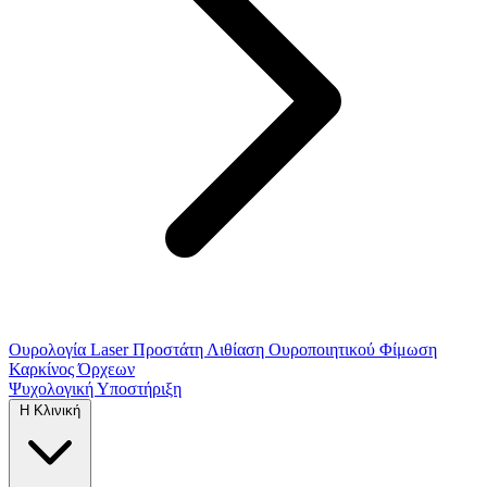
Ουρολογία
Laser Προστάτη
Λιθίαση Ουροποιητικού
Φίμωση
Καρκίνος Όρχεων
Ψυχολογική Υποστήριξη
Η Κλινική