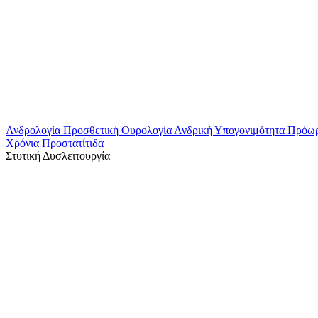
Ανδρολογία
Προσθετική Ουρολογία
Ανδρική Υπογονιμότητα
Πρόω
Χρόνια Προστατίτιδα
Στυτική Δυσλειτουργία