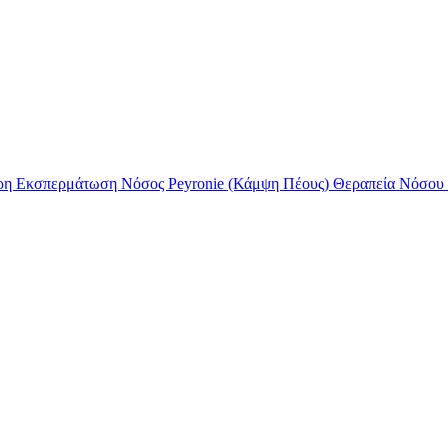
ρη Εκσπερμάτωση
Νόσος Peyronie (Κάμψη Πέους)
Θεραπεία Νόσου 