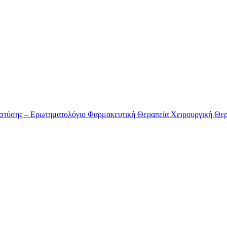
στύσης – Ερωτηματολόγιο
Φαρμακευτική Θεραπεία
Χειρουργική Θε