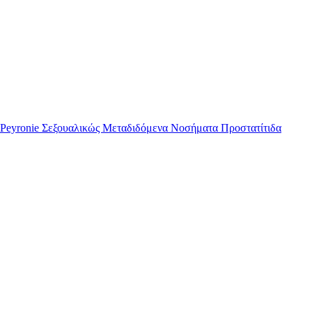
Peyronie
Σεξουαλικώς Μεταδιδόμενα Νοσήματα
Προστατίτιδα