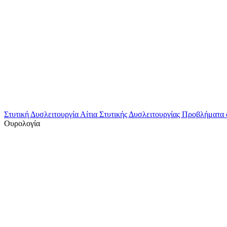
Στυτική Δυσλειτουργία
Αίτια Στυτικής Δυσλειτουργίας
Προβλήματα 
Ουρολογία