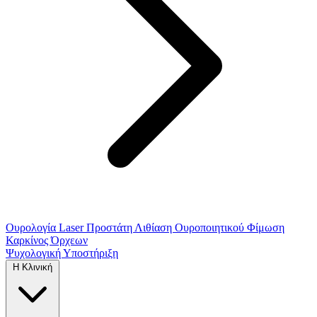
Ουρολογία
Laser Προστάτη
Λιθίαση Ουροποιητικού
Φίμωση
Καρκίνος Όρχεων
Ψυχολογική Υποστήριξη
Η Κλινική