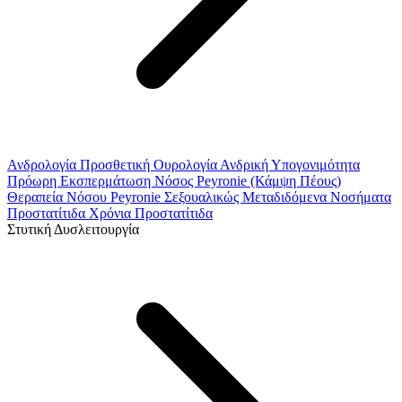
Ανδρολογία
Προσθετική Ουρολογία
Ανδρική Υπογονιμότητα
Πρόωρη Εκσπερμάτωση
Νόσος Peyronie (Κάμψη Πέους)
Θεραπεία Νόσου Peyronie
Σεξουαλικώς Μεταδιδόμενα Νοσήματα
Προστατίτιδα
Χρόνια Προστατίτιδα
Στυτική Δυσλειτουργία