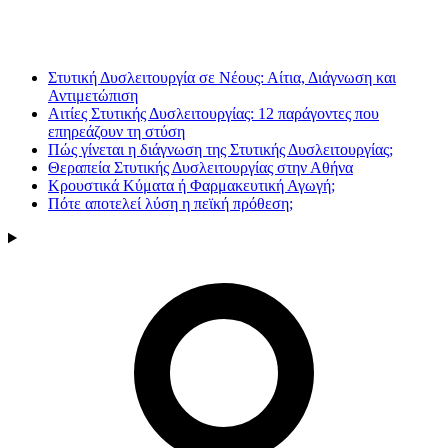
Στυτική Δυσλειτουργία σε Νέους: Αίτια, Διάγνωση και
Αντιμετώπιση
Αιτίες Στυτικής Δυσλειτουργίας: 12 παράγοντες που
επηρεάζουν τη στύση
Πώς γίνεται η διάγνωση της Στυτικής Δυσλειτουργίας;
Θεραπεία Στυτικής Δυσλειτουργίας στην Αθήνα
Κρουστικά Κύματα ή Φαρμακευτική Αγωγή;
Πότε αποτελεί λύση η πεϊκή πρόθεση;