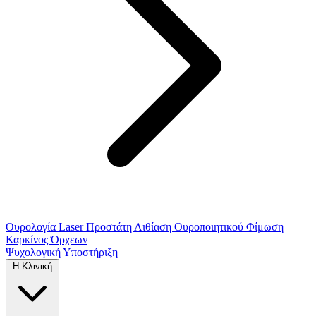
Ουρολογία
Laser Προστάτη
Λιθίαση Ουροποιητικού
Φίμωση
Καρκίνος Όρχεων
Ψυχολογική Υποστήριξη
Η Κλινική