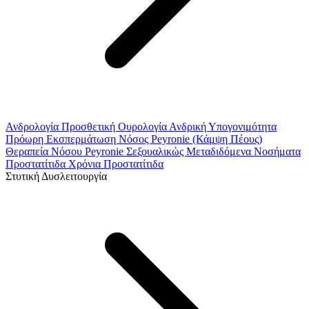
Ανδρολογία
Προσθετική Ουρολογία
Ανδρική Υπογονιμότητα
Πρόωρη Εκσπερμάτωση
Νόσος Peyronie (Κάμψη Πέους)
Θεραπεία Νόσου Peyronie
Σεξουαλικώς Μεταδιδόμενα Νοσήματα
Προστατίτιδα
Χρόνια Προστατίτιδα
Στυτική Δυσλειτουργία