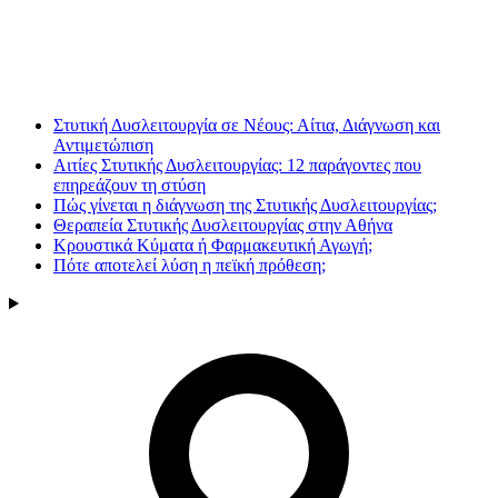
Στυτική Δυσλειτουργία σε Νέους: Αίτια, Διάγνωση και
Αντιμετώπιση
Αιτίες Στυτικής Δυσλειτουργίας: 12 παράγοντες που
επηρεάζουν τη στύση
Πώς γίνεται η διάγνωση της Στυτικής Δυσλειτουργίας;
Θεραπεία Στυτικής Δυσλειτουργίας στην Αθήνα
Κρουστικά Κύματα ή Φαρμακευτική Αγωγή;
Πότε αποτελεί λύση η πεϊκή πρόθεση;