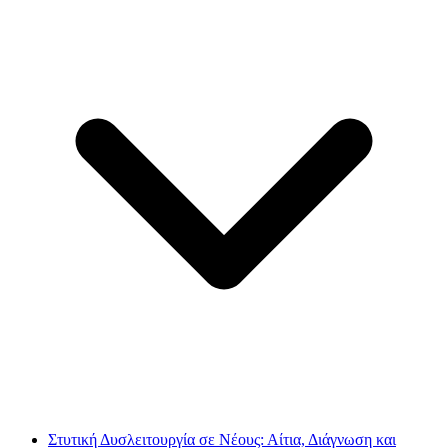
Στυτική Δυσλειτουργία σε Νέους: Αίτια, Διάγνωση και