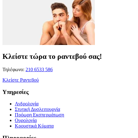
Κλείστε τώρα το ραντεβού σας!
Τηλέφωνο:
210 6533 586
Κλείστε Ραντεβού
Υπηρεσίες
Ανδρολογία
Στυτική Δυσλειτουργία
Πρόωρη Εκσπερμάτωση
Ουρολογία
Κρουστικά Κύματα
Πληροφορίες