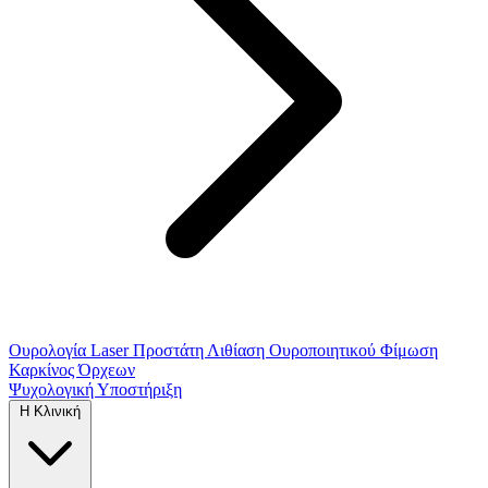
Ουρολογία
Laser Προστάτη
Λιθίαση Ουροποιητικού
Φίμωση
Καρκίνος Όρχεων
Ψυχολογική Υποστήριξη
Η Κλινική