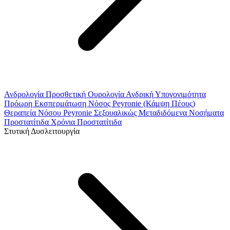
Ανδρολογία
Προσθετική Ουρολογία
Ανδρική Υπογονιμότητα
Πρόωρη Εκσπερμάτωση
Νόσος Peyronie (Κάμψη Πέους)
Θεραπεία Νόσου Peyronie
Σεξουαλικώς Μεταδιδόμενα Νοσήματα
Προστατίτιδα
Χρόνια Προστατίτιδα
Στυτική Δυσλειτουργία