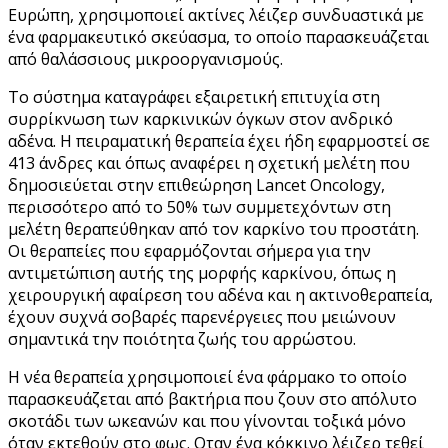
Ευρώπη, χρησιμοποιεί ακτίνες λέιζερ συνδυαστικά με
ένα φαρμακευτικό σκεύασμα, το οποίο παρασκευάζεται
από θαλάσσιους μικροοργανισμούς.
Το σύστημα καταγράφει εξαιρετική επιτυχία στη
συρρίκνωση των καρκινικών όγκων στον ανδρικό
αδένα. Η πειραματική θεραπεία έχει ήδη εφαρμοστεί σε
413 άνδρες και όπως αναφέρει η σχετική μελέτη που
δημοσιεύεται στην επιθεώρηση Lancet Oncology,
περισσότερο από το 50% των συμμετεχόντων στη
μελέτη θεραπεύθηκαν από τον καρκίνο του προστάτη.
Οι θεραπείες που εφαρμόζονται σήμερα για την
αντιμετώπιση αυτής της μορφής καρκίνου, όπως η
χειρουργική αφαίρεση του αδένα και η ακτινοθεραπεία,
έχουν συχνά σοβαρές παρενέργειες που μειώνουν
σημαντικά την ποιότητα ζωής του αρρώστου.
Η νέα θεραπεία χρησιμοποιεί ένα φάρμακο το οποίο
παρασκευάζεται από βακτήρια που ζουν στο απόλυτο
σκοτάδι των ωκεανών και που γίνονται τοξικά μόνο
όταν εκτεθούν στο φως. Οταν ένα κόκκινο λέιζερ τεθεί