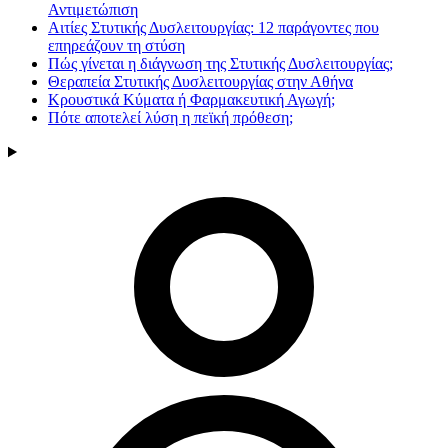
Αντιμετώπιση
Αιτίες Στυτικής Δυσλειτουργίας: 12 παράγοντες που
επηρεάζουν τη στύση
Πώς γίνεται η διάγνωση της Στυτικής Δυσλειτουργίας;
Θεραπεία Στυτικής Δυσλειτουργίας στην Αθήνα
Κρουστικά Κύματα ή Φαρμακευτική Αγωγή;
Πότε αποτελεί λύση η πεϊκή πρόθεση;