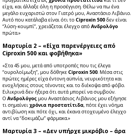
πραγματικά είχα ως
χρόνια προστατίτιδα
και τι
δεν
είχα, και άλλαξε όλη η προσέγγιση. Θέλω να πω ένα
μεγάλο ευχαριστώ στον Γιατρό μου, Αναστάσιο Λιβάνιο.
Αυτό που κατάλαβα είναι ότι το
Ciproxin 500
δεν είναι
“λύση-κουμπί”, χρειάζεται έλεγχο από
Ανδρολόγο
πρώτα.»
Μαρτυρία 2 – «Είχα παρενέργειες από
Ciproxin 500 και φοβήθηκα»
«Στα 45 μου, μετά από υποτροπές που τις έλεγα
“ουρολοίμωξη”, μου δόθηκε
Ciproxin 500
. Μέσα στις
πρώτες ημέρες είχα έντονη αϋπνία, νευρικότητα και
ενοχλήσεις στους τένοντες και το διέκοψα από φόβο.
Ειλικρινά δεν ήξερα ότι αυτά μπορεί να συμβούν.
Ο
Ανδρολόγος
μου Αναστάσιος Λιβάνιος μου εξήγησε
τι σημαίνει
χρόνια προστατίτιδα
, πότε έχει νόημα
αντιβίωση και πότε όχι, και έκανα στοχευμένο έλεγχο
αντί να “δοκιμάζω” φάρμακα.»
Μαρτυρία 3 – «Δεν υπήρχε μικρόβιο – άρα