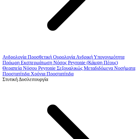
Ανδρολογία
Προσθετική Ουρολογία
Ανδρική Υπογονιμότητα
Πρόωρη Εκσπερμάτωση
Νόσος Peyronie (Κάμψη Πέους)
Θεραπεία Νόσου Peyronie
Σεξουαλικώς Μεταδιδόμενα Νοσήματα
Προστατίτιδα
Χρόνια Προστατίτιδα
Στυτική Δυσλειτουργία