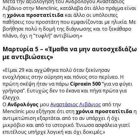
Μετά την αξιολόγηση του Ανδρολόγου Αναστάσιος
Λιβάνιο στην Menclinic, κατάλαβα ότι άλλο πράγμα είναι
η
χρόνια προστατίτιδα
και άλλο οι υπόλοιπες
παθήσεις του προστάτη που εμφανίζονται με ηλικία. Με
βοήθησε πολύ η δομή της διάγνωσης και το ξεκάθαρο
πλάνο, όχι η “τυφλή” αντιβίωση.»
Μαρτυρία 5 – «Έμαθα να μην αυτοσχεδιάζω
με αντιβιώσεις»
«Είμαι 29 και αγχώθηκα πολύ όταν ξεκίνησαν
ενοχλήσεις στην ούρηση και πόνος στο περίνεο. Η
πρώτη σκέψη ήταν να πάρω
Ciproxin 500
“για να φύγει
γρήγορα”. Ευτυχώς δεν το έκανα και πήγα πρώτα για
έλεγχο.
Ο
Ανδρολόγος
μου
Αναστάσιος Λιβάνιος
από την
Menclinic μου εξήγησε ότι στη
χρόνια προστατίτιδα
η
αντιμετώπιση εξαρτάται από το αν υπάρχει ή όχι
μικρόβιο και από το ιστορικό. Ένιωσα ασφάλεια γιατί
επιτέλους υπήρχε λογική και όχι δοκιμές.»