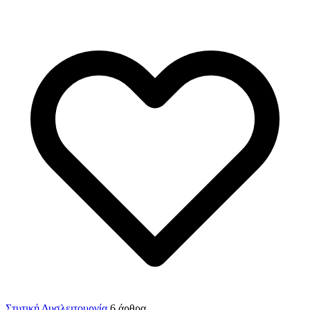
Στυτική Δυσλειτουργία
6 άρθρα