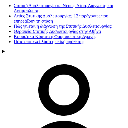
Στυτική Δυσλειτουργία σε Νέους: Αίτια, Διάγνωση και
Αντιμετώπιση
Αιτίες Στυτικής Δυσλειτουργίας: 12 παράγοντες που
επηρεάζουν τη στύση
Πώς γίνεται η διάγνωση της Στυτικής Δυσλειτουργίας;
Θεραπεία Στυτικής Δυσλειτουργίας στην Αθήνα
Κρουστικά Κύματα ή Φαρμακευτική Αγωγή;
Πότε αποτελεί λύση η πεϊκή πρόθεση;