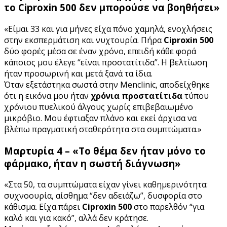
το Ciproxin 500 δεν μπορούσε να βοηθήσει»
«Είμαι 33 και για μήνες είχα πόνο χαμηλά, ενοχλήσεις
στην εκσπερμάτιση και νυχτουρία. Πήρα
Ciproxin 500
δύο φορές μέσα σε έναν χρόνο, επειδή κάθε φορά
κάποιος μου έλεγε “είναι προστατίτιδα”. Η βελτίωση
ήταν προσωρινή και μετά ξανά τα ίδια.
Όταν εξετάστηκα σωστά στην Menclinic, αποδείχθηκε
ότι η εικόνα μου ήταν
χρόνια προστατίτιδα
τύπου
χρόνιου πυελικού άλγους χωρίς επιβεβαιωμένο
μικρόβιο. Μου έφτιαξαν πλάνο και εκεί άρχισα να
βλέπω πραγματική σταθερότητα στα συμπτώματα.»
Μαρτυρία 4 – «Το θέμα δεν ήταν μόνο το
φάρμακο, ήταν η σωστή διάγνωση»
«Στα 50, τα συμπτώματα είχαν γίνει καθημερινότητα:
συχνοουρία, αίσθημα “δεν αδειάζω”, δυσφορία στο
κάθισμα. Είχα πάρει
Ciproxin 500
στο παρελθόν “για
καλό και για κακό”, αλλά δεν κράτησε.