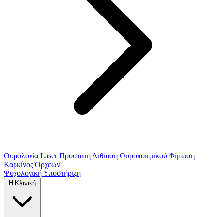
Ουρολογία
Laser Προστάτη
Λιθίαση Ουροποιητικού
Φίμωση
Καρκίνος Όρχεων
Ψυχολογική Υποστήριξη
Η Κλινική