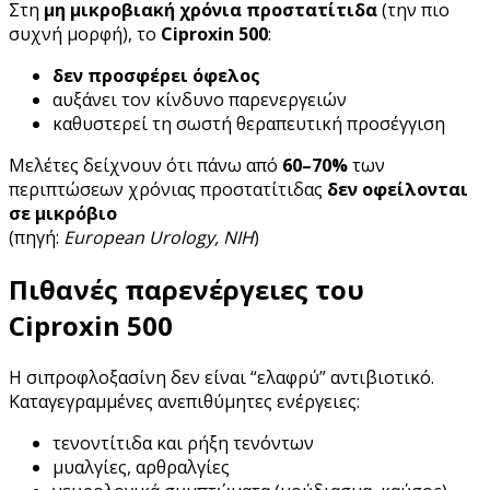
Στη
μη μικροβιακή χρόνια προστατίτιδα
(την πιο
συχνή μορφή), το
Ciproxin 500
:
δεν προσφέρει όφελος
αυξάνει τον κίνδυνο παρενεργειών
καθυστερεί τη σωστή θεραπευτική προσέγγιση
Μελέτες δείχνουν ότι πάνω από
60–70%
των
περιπτώσεων χρόνιας προστατίτιδας
δεν οφείλονται
σε μικρόβιο
(πηγή:
European Urology, NIH
)
Πιθανές παρενέργειες του
Ciproxin 500
Η σιπροφλοξασίνη δεν είναι “ελαφρύ” αντιβιοτικό.
Καταγεγραμμένες ανεπιθύμητες ενέργειες:
τενοντίτιδα και ρήξη τενόντων
μυαλγίες, αρθραλγίες